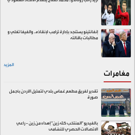
إنفانتينو يستنجد بإدارة ترامب لإنقاذه.. والفيفا تغلي و
مطالبات باقالته
المزيد
مغامرات
تقدير لفريق مطعم غماس بلدي لتمثيل الأردن بأجمل
صورة
بالفيديو "المنتخب كلّه زين" إهداء من زين - راعي
الاتصالات الحصري للنشامى