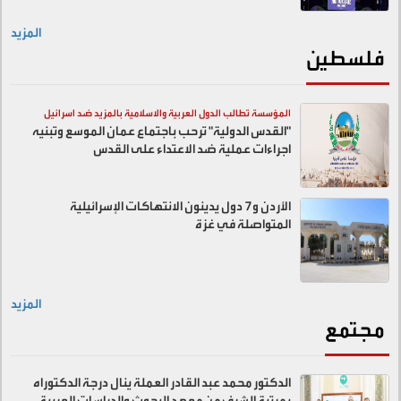
المزيد
فلسطين
المؤسسة تطالب الدول العربية والاسلامية بالمزيد ضد اسرائيل
"القدس الدولية" ترحب باجتماع عمان الموسع وتبنيه
اجراءات عملية ضد الاعتداء على القدس
الأردن و7 دول يدينون الانتهاكات الإسرائيلية
المتواصلة في غزة
المزيد
مجتمع
الدكتور محمد عبد القادر العملة ينال درجة الدكتوراه
بمرتبة الشرف من معهد البحوث والدراسات العربية