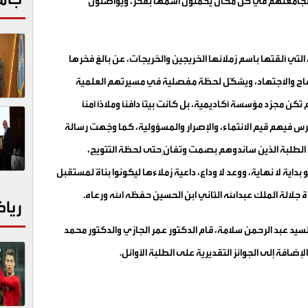
اء لجامعتهم في كل مكان يحملون اسمها بفخر، ويواصلون
التي ألقتها باسم زملائها الخريجين والخريجات، عن بالغ فخرها
لكفاح والاجتهاد، ويشكّل لحظة مفصلية في مسيرتهم العلمية
ن مجرّد مؤسسة أكاديمية، بل كانت بيتًا دافئًا وملاذًا آمنًا
يهم قيم الانتماء، والإصرار والمسؤولية، كما وجّهت رسالة
ي الطلبة الذين ساندوهم بصمت وتفانٍ حتى لحظة التتويج،
داية لا نهاية، ووعد لا وداع، داعية زملاءها ليكونوا بناةً لمستقبل
جلالة الملك عبدالله الثاني ابن الحسين حفظه الله ورعاه
.
ريا
سيد عبد الرحمن سلامة، قام الدكتور عمر الجازي والدكتور محمد
إضافة إلى الجوائز التقديرية على الطلبة الأوائل.