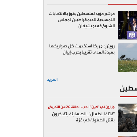
مرشح مؤيد لفلسطين يفوز بالانتخابات
التمهيدية للديمقراطيين لمجلس
الشيوخ في ميشيغان
رويترز: أمريكا استخدمت كل صواريخها
بعيدة المدى تقريبا بحرب إيران
المزيد
طين
جزارون في "كيان" الدم ... الحلقة 20: من التحريض
"قتلة الأطفال".. الصهاينة يتفاخرون
السياسي إلى المقابر الجماعية
بقتل الطفولة في غزة