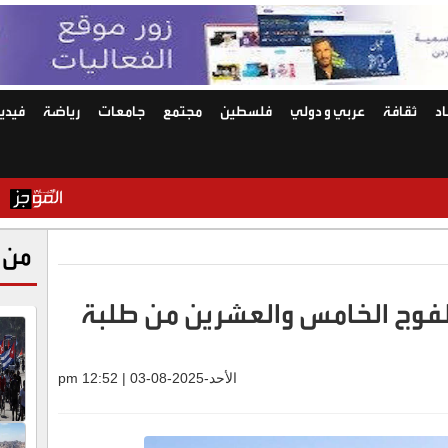
د
ثقافة
عربي و دولي
فلسطين
مجتمع
جامعات
رياضة
فيديو
اغلاق باب التس
من 
لفوج الخامس والعشرين من طلبة
الأحد-2025-08-03 | 12:52 pm