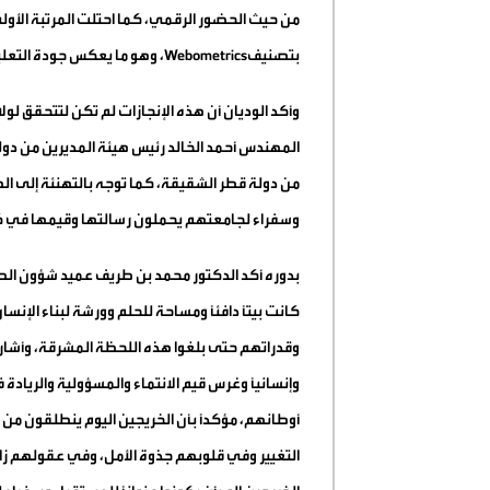
من حيث الحضور الرقمي، كما احتلت المرتبة الأولى 
بتصنيف
Webometrics
، وهو ما يعكس جودة التعل
وأكد الوديان أن هذه الإنجازات لم تكن لتتحقق لول
المهندس أحمد الخالد رئيس هيئة المديرين من دو
من دولة قطر الشقيقة، كما توجه بالتهنئة إلى الطل
وسفراء لجامعتهم يحملون رسالتها وقيمها في 
بدوره أكد الدكتور محمد بن طريف عميد شؤون الطل
كانت بيتًا دافئًا ومساحة للحلم وورشة لبناء الإ
وقدراتهم حتى بلغوا هذه اللحظة المشرقة، وأش
وإنسانيًا وغرس قيم الانتماء والمسؤولية والريا
أوطانهم، مؤكداً بأن الخريجين اليوم ينطلقون من
التغيير وفي قلوبهم جذوة الأمل، وفي عقولهم زاد ا