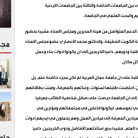
بين الجامعات الخاصة والثالثة بين الجامعات الأردنية
يم والبحث العلمي في الجامعة
.
ا الدعم المتواصل من هيئة المديرين ومجلس الأمناء، مشيداً بحضور
لة الكويت الشقيقة، والدكتور محمد الأنصاري عضو مجلس الأمناء
مجت
بة وذويهم، داعياً الخريجين إلى أن يكونوا أدوات بناء وعمل
كل مكان
.
بة على أن جامعة عمان العربية لم تكن مجرّد حاضنة علم، بل
نسان، احتضنت طلبتها لسنوات، وغذّتهم بالمعرفة، وآمنت بطاقاتهم
ار إلى أن الجامعة حرصت على صقل شخصية الطالب معرفيًا
دة في نفوسهم، ليكونوا فاعلين في مجتمعاتهم ومؤثرين في
 ميادين المعرفة إلى ميادين العمل وهم يحملون في أيديهم أدوات
لعلم ، مُشيداً بدور أساتذتهم الأفاضل وذوي الخريجين، داعياً
جام