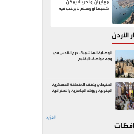
مع ايران إما حربا لا يمكن
كسبها أو وسلام لا يرغب فيه
ر الأردن
الوصاية الهاشمية.. درع القدس في
وجه عواصف الإقليم
الحنيطي يتفقد المنطقة العسكرية
الجنوبية ويؤكد الجاهزية والاحترافية
المزيد
فظات