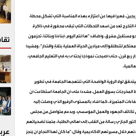
يجين، مُعبراً فيها عن اعتزازه بهذه المناسبة التي تشكل محطة
التخرج تُعد من أسعد اللحظات التي تبقى محفورة في ذاكرة
 مستقبل مشرق، وأضاف: "ها أنتم اليوم، أبناءنا وبناتنا، تحزمون
ثقا
كم لتنطلقوا إلى ميادين الحياة العملية بثقةٍ واقتدار"، ومُشيداً
ر ربع قرن، حتى أصبحت نموذجاً يُحتذى به في التعليم الجامعي،
عالمية
.
ليتحقق لولا الرؤية الواضحة التي تنتهجها الجامعة في تطوير
ربط المخرجات بسوق العمل، مشددًا على أن الجامعة استطاعت أن
ات المتميزة، كما أشاد بالمستوى الرفيع الذي وصلت إليه
ل تكاتف الجهود والعمل المؤسسي، وبدعم متواصل من مجلس
لدكتور الجازي رسالة من القلب إلى أهالي الطلبة، مثمنًا تضحياتهم
عرب
م خلال مسيرتهم الأكاديمية وقال: "ما كان لهذا النجاح أن يُنجز