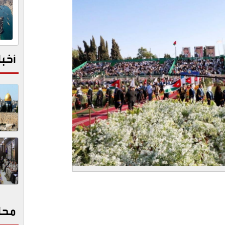
أخبا
محا