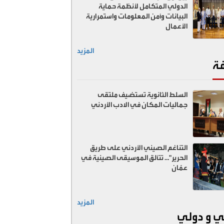
الدولي المتكامل لأنظمة حماية
البيانات وأمن المعلومات واستمرارية
الأعمال
المزيد
فة
السلط الثانوية تستضيف ملتقى
جماليات المكان في الادب الأردني
التناغم الصيني الأردني على طريق
الحرير"… تتألق الموسيقى الصينية في
عمّان
المزيد
ي و دولي