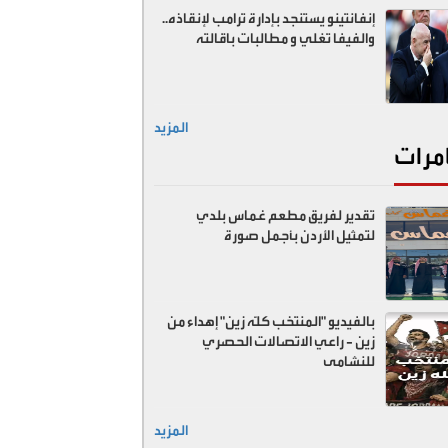
إنفانتينو يستنجد بإدارة ترامب لإنقاذه..
والفيفا تغلي و مطالبات باقالته
المزيد
مرات
تقدير لفريق مطعم غماس بلدي
لتمثيل الأردن بأجمل صورة
بالفيديو "المنتخب كلّه زين" إهداء من
زين - راعي الاتصالات الحصري
للنشامى
المزيد