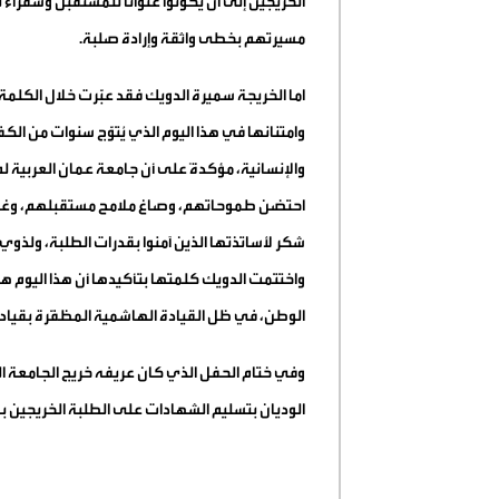
الخريجين إلى أن يكونوا عنوانًا للمستقبل وسفر
مسيرتهم بخطى واثقة وإرادة صلبة.
اما الخريجة سميرة الدويك فقد عبّرت خلال الكلمة 
وامتنانها في هذا اليوم الذي يُتوّج سنوات من ا
والإنسانية، مؤكدةً على أن جامعة عمان العربية لم تك
احتضن طموحاتهم، وصاغ ملامح مستقبلهم، وغرس ف
شكر لأساتذتها الذين آمنوا بقدرات الطلبة، ولذو
واختتمت الدويك كلمتها بتأكيدها أن هذا اليوم هو ب
الوطن، في ظل القيادة الهاشمية المظفّرة بقيادة 
وفي ختام الحفل الذي كان عريفه خريج الجامعة ال
الوديان بتسليم الشهادات على الطلبة الخريجين بال