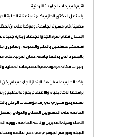
أقيم في رحاب الجامعة الأردنية.
واستهل الدكتور الجازي كلمته بتهنئة الطلبة الخر
مضيئة في مسيرة الجامعة، ومؤكداً على أن لحظة 
الإنسان فهي ثمرة الجد والاجتهاد وبداية جديدة نحو
أمتعتكم متسلحين بالعلم والمعرفة، وتغادرون جامعت
بالجهود التي بذلتها جامعة عمان العربية على مدا
وتبوأت مكانة مرموقة في التصنيفات المحلية وال
وأكد الجازي على أن هذا الإنجاز الجامعي لم يكن 
برامجها الأكاديمية، والاهتمام بجودة التعليم و
تسهم بدور محوري في رفد مؤسسات الوطن بالكفاء
الجامعة على المستويين المحلي والدولي، بفض
الأمناء وهيئة المديرين ورئاسة الجامعة ، ووجّه ا
النبيلة ودورهم الجوهري في دعم أبنائهم ومساندته