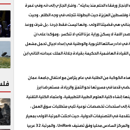
إنجاز ورفقاء الحلم منذ بدايته
"
، وأشار الجازي إلى أنه وفي غمرة
بية وفلسطين العزيزة حيث البطولة تتجلى في وجه الظلم ، وحيث
أبنائي هي قضيتنا الأولى ، وأنها ليست فقط جُرحاً ، بل شرفٌ ووعدُ
ر الأمة لا يسكن وراية عزنا التي لا تنكسر ، ومؤكداً على أن
ي أداء رسالتها التربوية والوطنية في إعداد أجيال تحمل مشعل
لقيادة الهاشمية الحكيمة بقيادة جلالة الملك عبدالله الثاني ابن
هذه الكوكبة من الطلبة في عامٍ يتزامن مع احتفال جامعة عمان
فلس
ضي قُدماً في مسيرتها نحو التميّز والريادة، مستعرضاً أبرز
ا: إنشاء كلية العلوم الطبية التطبيقية، واعتماد الكلية التقنية
التدريس عام 2025-2026، بالإضافة إلى استحداث تخصصات نوعية تلبي متطلبات سوق العمل ،
تقدمة في التصنيفات الدولية، حيث احتلت المرتبة الأولى بمعيار
UniRank
، والمرتبة 32 عربياً