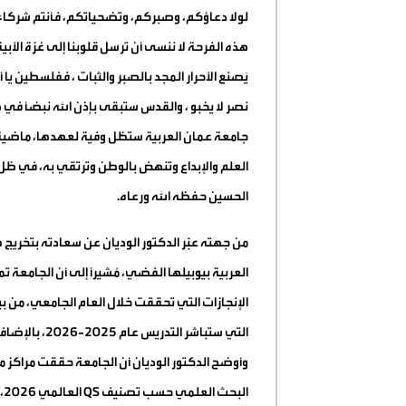
لولا دعاؤكم، وصبركم، وتضحياتكم، فأنتم شركاء ال
هذه الفرحة لا ننسى أن نُرسل قلوبنا إلى غزة الأ
يَصنع الأحرار المجد بالصبر والثبات ، ففلسطين يا 
نصر لا يخبو ، والقدس ستبقى بإذن الله نبضاً في صد
جامعة عمان العربية ستظل وفية لعهدها، ماضية ف
العلم والإبداع وتنهض بالوطن وترتقي به، في ظل ا
الحسين حفظه الله ورعاه.
من جهته عبّر الدكتور الوديان عن سعادته بتخريج 
العربية بيوبيلها الفضي، مُشيراً إلى أن الجامعة تم
الإنجازات التي تحققت خلال العام الجامعي، من بينه
التي ستباشر 
وأوضح الدكتور الوديان أن الجامعة حققت مراكز م
البحث العلمي حسب تصنيف
QS
العالمي 2026، والمركز السادس محلياً وفق تصنيف