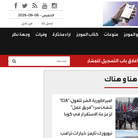
2026-08-06 - الخميس
أرسل لنا
من نحن
 الموجز
منوعات
كتّاب الموجز
آراء مختارة
وفيات
وجهة نظر
جيل للمشاركة في معرض عمان الدولي للكتاب 2026
امبرا
هنا و هناك
امبراطورية الشر تتغول: "CIA"
تنشئ سراً "فريق عمل"
لزعزعة الاستقرار في كوبا
نيويورك تايمز: خيارات ترامب