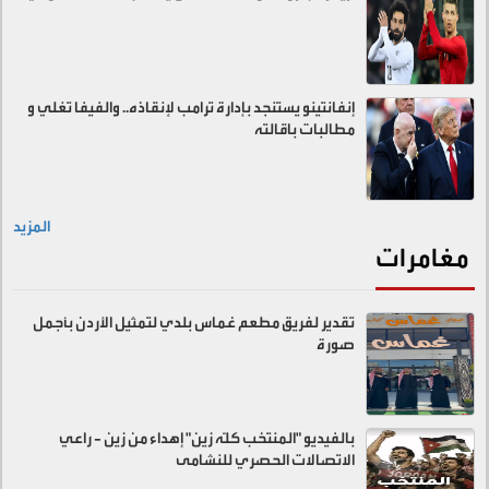
إنفانتينو يستنجد بإدارة ترامب لإنقاذه.. والفيفا تغلي و
مطالبات باقالته
المزيد
مغامرات
تقدير لفريق مطعم غماس بلدي لتمثيل الأردن بأجمل
صورة
بالفيديو "المنتخب كلّه زين" إهداء من زين - راعي
الاتصالات الحصري للنشامى