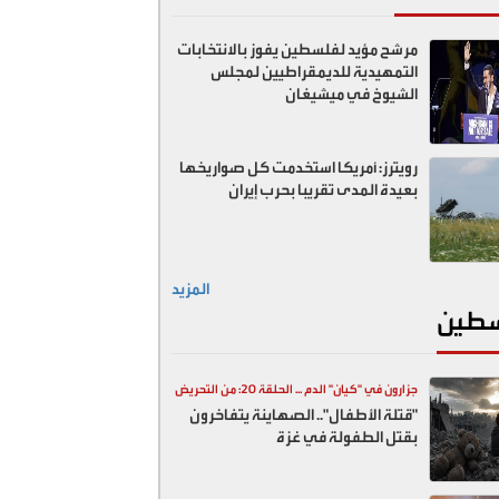
مرشح مؤيد لفلسطين يفوز بالانتخابات
التمهيدية للديمقراطيين لمجلس
الشيوخ في ميشيغان
رويترز: أمريكا استخدمت كل صواريخها
بعيدة المدى تقريبا بحرب إيران
المزيد
طين
جزارون في "كيان" الدم ... الحلقة 20: من التحريض
"قتلة الأطفال".. الصهاينة يتفاخرون
السياسي إلى المقابر الجماعية
بقتل الطفولة في غزة