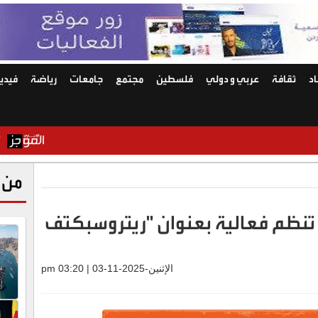
د
ثقافة
عربي و دولي
فلسطين
مجتمع
جامعات
رياضة
فيديو
"وول ستريت 
من 
تنظم فعالية بعنوان "ريتروسبكتف
الإثنين-2025-11-03 | 03:20 pm