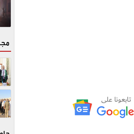
مجت
جام