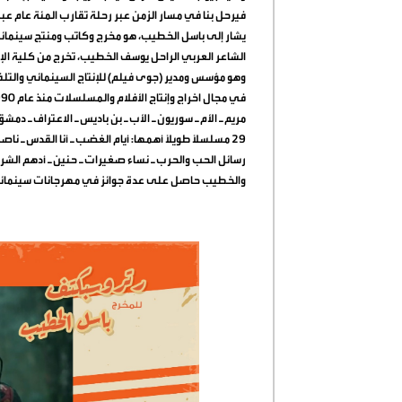
فيرحل بنا في مسار الزمن عبر رحلة تقارب المئة عام عبر
وهو مؤسس ومدير (جوى فيلم) للإنتاج السينمائي وال
مريم ـ الأم ـ سوريون ـ الأب ـ بن باديس ـ الاعتراف ـ دمش
29 مسلسلاً طويلاً أهمها: أيام الغضب ـ أنا القدس ـ نا
رسائل الحب والحرب ـ نساء صغيرات ـ حنين ـ أدهم الشرق
والخطيب حاصل على عدة جوائز في مهرجانات سينمائية 