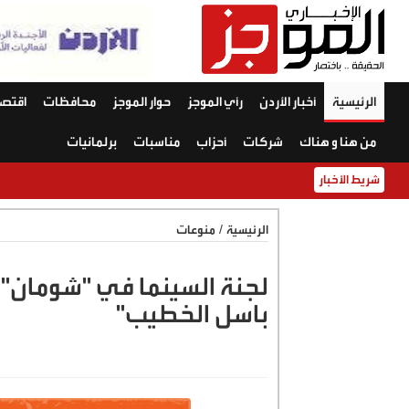
الرئيسية
أخبار الأردن
رأي الموجز
حوار الموجز
محافظات
اقتصا
من هنا و هناك
شركات
أحزاب
مناسبات
برلمانيات
شريط الأخبار
الرئيسية
/
منوعات
لجنة السينما في "شومان" 
باسل الخطيب"