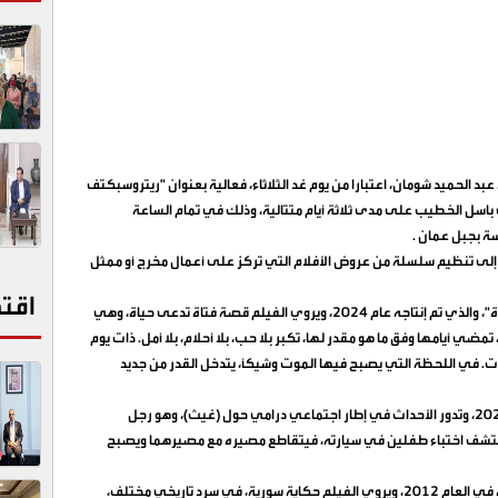
ة عبد الحميد شومان، اعتبارا من يوم غد الثلاثاء، فعالية بعنوان "ريتروسبكتف
سل الخطيب على مدى ثلاثة أيام متتالية، وذلك في تمام الساعة
سة بجبل عمان
.
ى تنظيم سلسلة من عروض الأفلام التي تركز على أعمال مخرج أو ممثل
اقت
وتبدأ العروض يوم غد الثلاثاء، بعرض الفيلم السوري "حياة"، والذي تم إنتاجه عام 2024، ويروي الفيلم قصة فتاة تدعى حياة، وهي
 أيامها وفق ما هو مقدر لها، تكبر بلا حب، بلا أحلام، بلا أمل. ذات يوم
وت. في اللحظة التي يصبح فيها الموت وشيكاً، يتدخل القدر من جديد
أما يوم الأربعاء، فسيتم عرض فيلم "يومين" وأنتج عام 2023، وتدور الأحداث في إطار اجتماعي درامي حول (غيث)، وهو رجل
كتشف اختباء طفلين في سيارته، فيتقاطع مصيره مع مصيرهما ويصبح
وسيتم يوم الخميس، عرض فيلم "مريم"، والذي تم إنتاجه في العام 2012، ويروي الفيلم حكاية سورية، في سرد تاريخي مختلف،