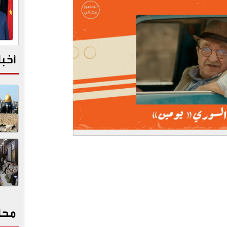
أخبا
محا