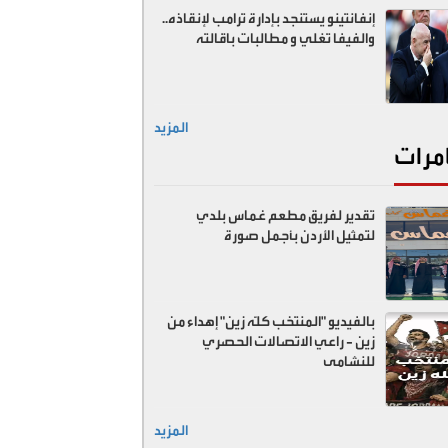
إنفانتينو يستنجد بإدارة ترامب لإنقاذه..
والفيفا تغلي و مطالبات باقالته
المزيد
مرات
تقدير لفريق مطعم غماس بلدي
لتمثيل الأردن بأجمل صورة
بالفيديو "المنتخب كلّه زين" إهداء من
زين - راعي الاتصالات الحصري
للنشامى
المزيد