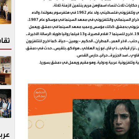
 حكايات ثلاث لنساء أسماؤهن مريم ينتمين لأزمنة ثلاثة
.
يشار إلى باسل الخطيب، هو مخرج وكاتب ومنتج سينمائي وتلفزيوني فلسطيني، ولد عام 1962 في هلفرسوم بهولندا، والده
الشاعر العربي الراحل يوسف الخطيب، تخرج من كلية الإخراج السينمائي والتلفزيوني في معهد السينما في موسكو عام 1987،
تلفزيوني بدمشق، كذلك مؤسس وعميد معهد السينما في دمشق، ويعمل
في مجال اخراج وإنتاج الأفلام والمسلسلات منذ عام 1990. أخرج للسينما 7 أفلام قصيرة، و13 فيلما روائيا طويلا: الرسالة الأخيرة ـ
ثقا
ق حلب ـ لآخر العمر ـ المطران ـ الحكيم - يومين - حياة. كما أخرج للتلفزيون
صر ـ نزار قباني ـ ذي قارـ أبو زيد الهلالي ـ هولاكوـ بلقيس ـ حدث في دمشق،
اوي ـ أسد الجزيرة ـ حرائرـ حارس القدس
.
وتلفزيونية عربية ودولية. وهو مقيم ويعمل في دمشق بسوريا
.
عرب