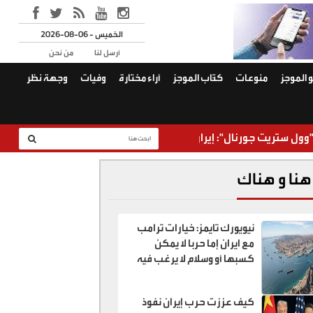
2026-08-06 - الخميس
أرسل لنا
من نحن
 الموجز
منوعات
كتّاب الموجز
آراء مختارة
وفيات
وجهة نظر
جورنال": إيران وعُمان اتفقتا على خطة لفتح مضيق هرمز
هنا و هناك
نيويورك تايمز: خيارات ترامب
مع ايران إما حربا لا يمكن
كسبها أو وسلام لا يرغب فيه
كيف عززت حرب إيران نفوذ