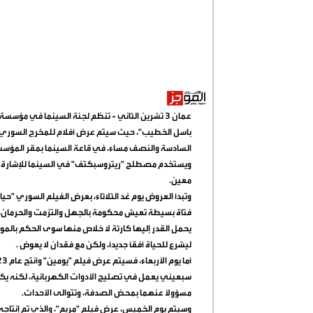
عمان 3 تشرين الثاني - تنظم لجنة السينما في مؤسس
باسل الخطيب"، حيث سيتم عرض أفلام للمخرج السوري با
السادسة والنصف مساء، في قاعة السينما بمقر المؤس
ويستخدم مصطلح "ريتروسبكتف" في السينما للإشارة إل
معين
.
فتاة بسيطة تعيش محكومة بالجهل والتزمت والحرمان، تمضي
يحمل القدر إليها كارثة لا خلاص منها سوى الحكم بالم
ليشرع للحياة أفقاً جديداً، ولكن مع فقدان لا يعوض
.
سبعيني يعمل في تصليح الأدوات الكهربائية، لكنه ي
مسؤولًا عنهما بمحض الصدفة، وتتوالى الأحداث
.