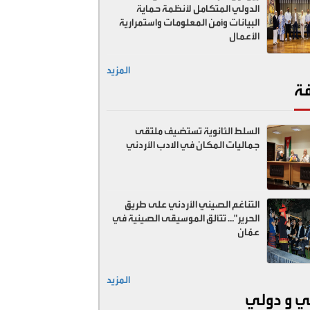
الدولي المتكامل لأنظمة حماية
البيانات وأمن المعلومات واستمرارية
الأعمال
المزيد
فة
السلط الثانوية تستضيف ملتقى
جماليات المكان في الادب الأردني
التناغم الصيني الأردني على طريق
الحرير"… تتألق الموسيقى الصينية في
عمّان
المزيد
ي و دولي