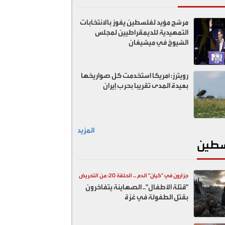
مرشح مؤيد لفلسطين يفوز بالانتخابات
التمهيدية للديمقراطيين لمجلس
الشيوخ في ميشيغان
رويترز: أمريكا استخدمت كل صواريخها
بعيدة المدى تقريبا بحرب إيران
المزيد
طين
جزارون في "كيان" الدم ... الحلقة 20: من التحريض
"قتلة الأطفال".. الصهاينة يتفاخرون
السياسي إلى المقابر الجماعية
بقتل الطفولة في غزة