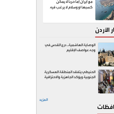
مع ايران إما حربا لا يمكن
كسبها أو وسلام لا يرغب فيه
ر الأردن
الوصاية الهاشمية.. درع القدس في
وجه عواصف الإقليم
الحنيطي يتفقد المنطقة العسكرية
الجنوبية ويؤكد الجاهزية والاحترافية
المزيد
فظات