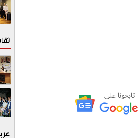
ثقا
عرب