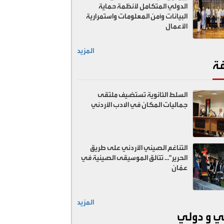
الدولي المتكامل لأنظمة حماية
البيانات وأمن المعلومات واستمرارية
الأعمال
المزيد
فة
السلط الثانوية تستضيف ملتقى
جماليات المكان في الادب الأردني
التناغم الصيني الأردني على طريق
الحرير"… تتألق الموسيقى الصينية في
عمّان
المزيد
ي و دولي