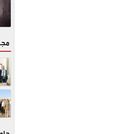
مجت
جام