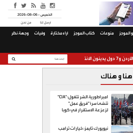
2026-08-06 - الخميس
أرسل لنا
من نحن
 الموجز
منوعات
كتّاب الموجز
آراء مختارة
وفيات
وجهة نظر
الجيش يضب
هنا و هناك
امبراطورية الشر تتغول: "CIA"
تنشئ سراً "فريق عمل"
لزعزعة الاستقرار في كوبا
نيويورك تايمز: خيارات ترامب