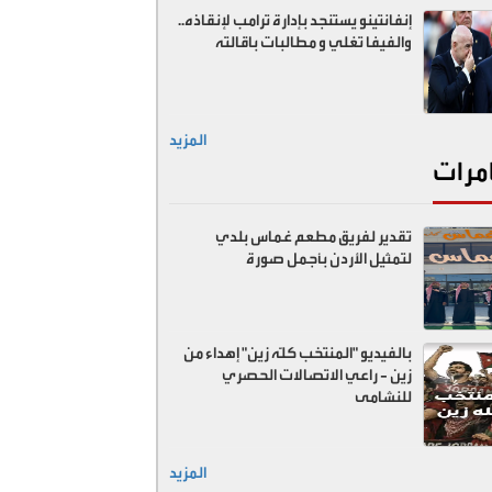
إنفانتينو يستنجد بإدارة ترامب لإنقاذه..
والفيفا تغلي و مطالبات باقالته
المزيد
مرات
تقدير لفريق مطعم غماس بلدي
لتمثيل الأردن بأجمل صورة
بالفيديو "المنتخب كلّه زين" إهداء من
زين - راعي الاتصالات الحصري
للنشامى
المزيد