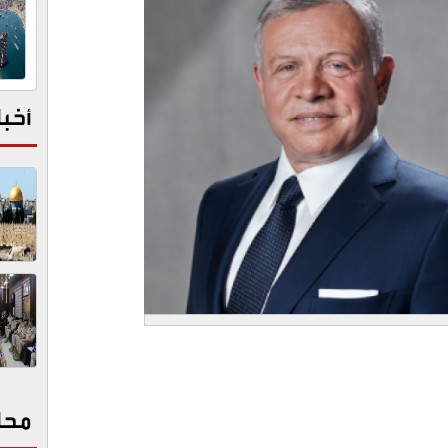
أخبا
محا