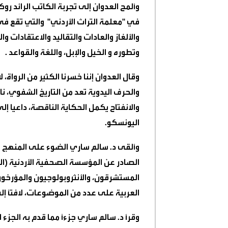
وألمح العدوان إلى تجربة الكاتب الرائد ر
في "معلمة التراث الأردني"
والتي تقع
في 
والألغاز والعادات والتقاليد والاعتقادات و
وتطوره و الخيل والإبل، واللغة والقواعد .
وقال العدوان إننا خسرنا الكثير من الرواة، 
والحرف اليدوية تعد من التاريخ الشفوي، نا
والانفتاح يكمل الحكاية الناقصة، داعيا إ
اليونسكو.
وألقى د. سالم ساري الضوء على المنهج ف
الصادر عن المؤسسة الصحفية الأردنية (الر
المستشرقون، والأنثروبولوجيون والمؤرخون
العربية على عدد من الموضوعات، لافتًا إلى
وقرأ د. سالم ساري جزءًا مما قدم به الجزء