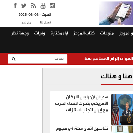
2026-08-08 - السبت
أرسل لنا
من نحن
 الموجز
منوعات
كتّاب الموجز
آراء مختارة
وفيات
وجهة نظر
لمطاعم بمشاغل مركزية قد يؤدي إلى إغلاقها
2.8 مليار دينار قروض "كشف الراتب" خلال النصف الأول من 2026
هنا و هناك
سي أن أن: رئيس الأركان
الأمريكي يتحرك لإنهاء الحرب
مع إيران لتجنب استنزاف
القدرات العسكرية
تفاصيل اتفاق مكة: أي هجوم