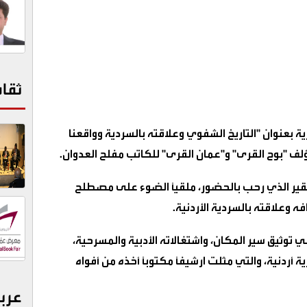
ثقا
بعنوان "التاريخ الشفوي وعلاقته بالسردية وواقعنا
ف "بوح القرى" و"عمان القرى" للكاتب مفلح العدوان.
فقير الذي رحب بالحضور، ملقيًا الضوء على مصطلح
 وعلاقته بالسردية الأردنية.
 توثيق سير المكان، واشتغالاته الأدبية والمسرحية،
ًا عند جهوده في توثيق نحو 350 قرية أردنية، والتي مثلت ارشيفًا مكتوبًا أخذه من أفواه
عرب