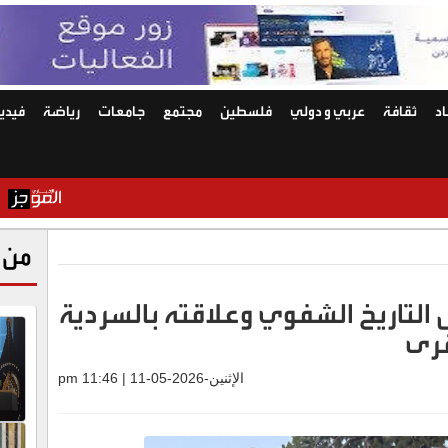
د
ثقافة
عربي و دولي
فلسطين
مجتمع
جامعات
رياضة
فيديو
العواد: إلزام ا
من 
التاريخ الشفوي وعلاقته بالسردية
قرى
الإثنين-2026-05-11 | 11:46 pm