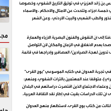
وكس بن زائد العزيزي في توثيق التاريخ الشفوي، وخصوصًا
خمسة أجزاء، وتتحدث عن الأمثال والأحكام ، والأسماء
النذور والطب الشعبي والبيت الأردني ، وعن الشعر
مجت
لافتا إلى أن النقوش والفنون البصرية الازياء والعمارة
صحا بعدم الانغلاق في الزمان والمكان لأن التواصل
لى تدوين لهجة الصيادين/ العصافير وإدراجها في قائمة
ي تجربة العدوان في كتابه الموسوعي "بوح القرى"
أي)، متوقفًا عند المهتمين بالتراث الشفوي، ومنهم:
 وعلماء الاجتماع الذين اقتصرت دراساتهم في البلدان
 أن تلك الدراسات بقيت في إطار نقد الثقافة العربية.
 الثالث من كتاب بوح القرى، لاستظهار منهج العدوان
جام