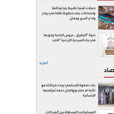
حملات امنية تضبط بئرا مخالفا
واعتداءات على خطوط ناقلة في بيادر
وادي السير ومعان
ندوة "المفرق .. عروس البادية ودورها
في بناء السردية الأردنية" الأحد
المزيد
صاد
بنك صفوة الإسلامي يجدد شراكته مع
تكية أم علي ويواصل دعمه لبرامجها
الإنسانية
المسلماني: المساواة بين الشركات