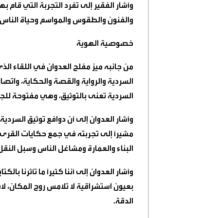
وأشار الفقير إلى تفرد التجربة التي قام ب
والفنون والطقوس والمواسم وحياة النا
خصوصية الهوية
من جانبه ميز مفلح العدوان في اللقاء الذ
السردية والرواية والقصة والحكاية، واتصال 
السردية تعنى بالتوثيق، وهي مفتوحة للج
وأشار العدوان إلى أن دوافع توثيق السرد
مشيرًا إلى تجربته في جمع حكايات القرى
البناء والعمارة ومشاغل الناس وسبل النق
وأشار العدوان إلى أننا كثيرًا ما تأثرنا بالك
بعيون استشراقية لا تلامس روح المكان، ل
الدقة.