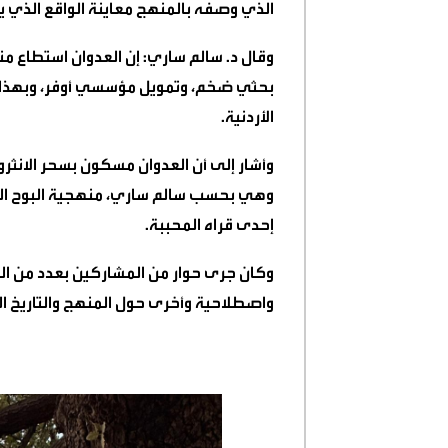
الذي وصفه بالمنهج معاينة الواقع الذي يق
وقال د. سالم ساري: إن العدوان استطاع م
بحثي ضخم، وتمويل مؤسسي أوفر، وبهذا الع
الأردنية
.
وأشار إلى أن العدوان مسكون بسحر الانثرو
وهي بحسب سالم ساري، منهجية البوح ال
إحدى قراه المحببة.
وكان جرى حوار من المشاركين بعدد من الم
واصطلاحية وأخرى حول المنهج والتاريخ ال