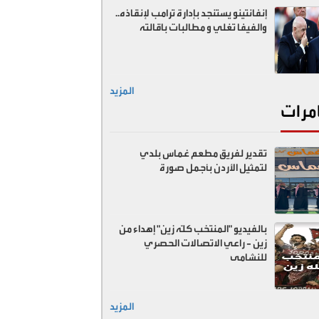
إنفانتينو يستنجد بإدارة ترامب لإنقاذه..
والفيفا تغلي و مطالبات باقالته
المزيد
مرات
تقدير لفريق مطعم غماس بلدي
لتمثيل الأردن بأجمل صورة
بالفيديو "المنتخب كلّه زين" إهداء من
زين - راعي الاتصالات الحصري
للنشامى
المزيد