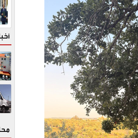
أخبا
محا