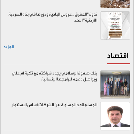
ندوة "المفرق .. عروس البادية ودورها في بناء السردية
الأردنية" الأحد
المزيد
اقتصاد
بنك صفوة الإسلامي يجدد شراكته مع تكية أم علي
ويواصل دعمه لبرامجها الإنسانية
المسلماني: المساواة بين الشركات أساس الاستثمار