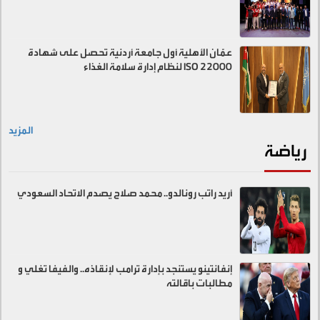
عمّان الأهلية أول جامعة أردنية تحصل على شهادة
ISO 22000 لنظام إدارة سلامة الغذاء
المزيد
رياضة
أريد راتب رونالدو.. محمد صلاح يصدم الاتحاد السعودي
إنفانتينو يستنجد بإدارة ترامب لإنقاذه.. والفيفا تغلي و
مطالبات باقالته