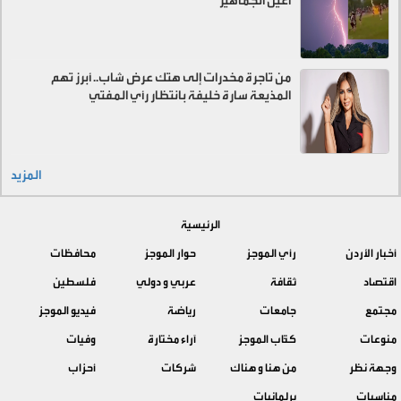
أعين الجماهير
من تاجرة مخدرات إلى هتك عرض شاب.. أبرز تهم
المذيعة سارة خليفة بانتظار رأي المفتي
المزيد
الرئيسية
أخبار الأردن
رأي الموجز
حوار الموجز
محافظات
اقتصاد
ثقافة
عربي و دولي
فلسطين
مجتمع
جامعات
رياضة
فيديو الموجز
منوعات
كتّاب الموجز
آراء مختارة
وفيات
وجهة نظر
من هنا و هناك
شركات
أحزاب
مناسبات
برلمانيات