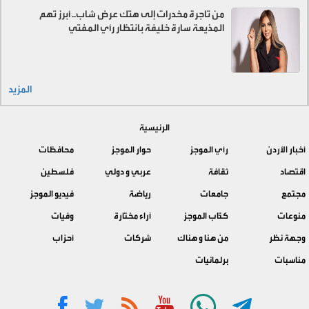
من تاجرة مخدرات إلى هتك عرض شاب.. أبرز تهم
المذيعة سارة خليفة بانتظار رأي المفتي
المزيد
الرئيسية
أخبار الأردن
رأي الموجز
حوار الموجز
محافظات
اقتصاد
ثقافة
عربي و دولي
فلسطين
مجتمع
جامعات
رياضة
فيديو الموجز
منوعات
كتّاب الموجز
آراء مختارة
وفيات
وجهة نظر
من هنا و هناك
شركات
أحزاب
مناسبات
برلمانيات