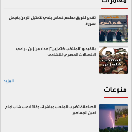
مغامرات
تقدير لفريق مطعم غماس بلدي لتمثيل الأردن بأجمل
صورة
بالفيديو "المنتخب كلّه زين" إهداء من زين - راعي
الاتصالات الحصري للنشامى
المزيد
منوعات
الصاعقة تضرب الملعب مباشرة.. وفاة لاعب شاب أمام
أعين الجماهير