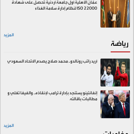
عمّان الأهلية أول جامعة أردنية تحصل على شهادة
ISO 22000 لنظام إدارة سلامة الغذاء
المزيد
رياضة
أريد راتب رونالدو.. محمد صلاح يصدم الاتحاد السعودي
إنفانتينو يستنجد بإدارة ترامب لإنقاذه.. والفيفا تغلي و
مطالبات باقالته
المزيد