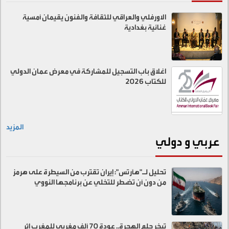
الاورفلي والعراقي للثقافة والفنون يقيمان أمسية
غنائية بغدادية
اغلاق باب التسجيل للمشاركة في معرض عمان الدولي
للكتاب 2026
المزيد
عربي و دولي
تحليل لـ"هآرتس": إيران تقترب من السيطرة على هرمز
من دون أن تضطر للتخلي عن برنامجها النووي
تبخر حلم الهجرة.. عودة 70 ألف مغربي للمغرب إثر