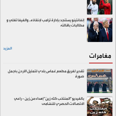
إنفانتينو يستنجد بإدارة ترامب لإنقاذه.. والفيفا تغلي و
مطالبات باقالته
المزيد
مغامرات
تقدير لفريق مطعم غماس بلدي لتمثيل الأردن بأجمل
صورة
بالفيديو "المنتخب كلّه زين" إهداء من زين - راعي
الاتصالات الحصري للنشامى