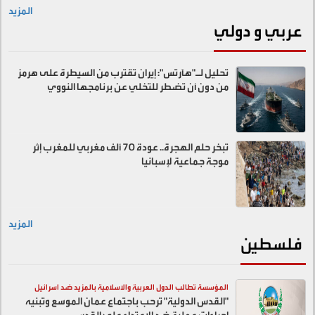
المزيد
عربي و دولي
تحليل لـ"هآرتس": إيران تقترب من السيطرة على هرمز
من دون أن تضطر للتخلي عن برنامجها النووي
تبخر حلم الهجرة.. عودة 70 ألف مغربي للمغرب إثر
موجة جماعية لإسبانيا
المزيد
فلسطين
المؤسسة تطالب الدول العربية والاسلامية بالمزيد ضد اسرائيل
"القدس الدولية" ترحب باجتماع عمان الموسع وتبنيه