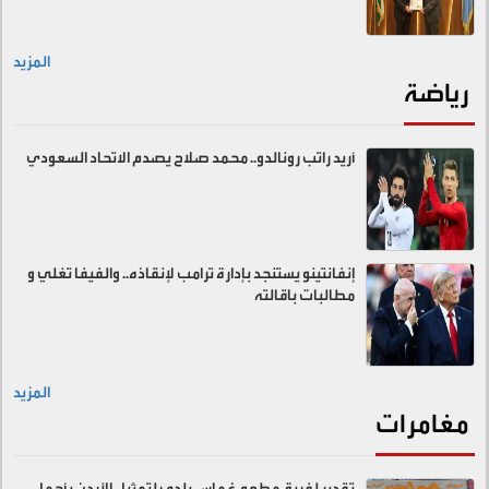
المزيد
رياضة
أريد راتب رونالدو.. محمد صلاح يصدم الاتحاد السعودي
إنفانتينو يستنجد بإدارة ترامب لإنقاذه.. والفيفا تغلي و
مطالبات باقالته
المزيد
مغامرات
تقدير لفريق مطعم غماس بلدي لتمثيل الأردن بأجمل