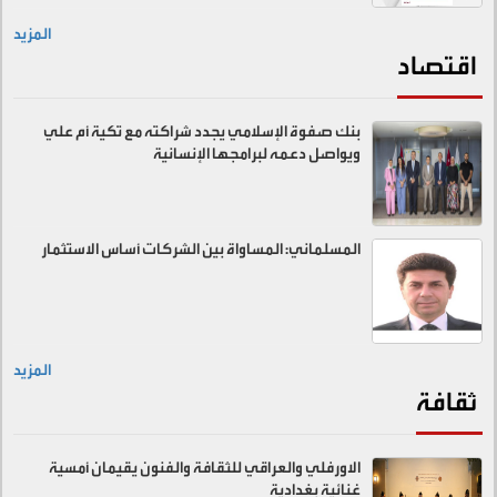
المزيد
اقتصاد
بنك صفوة الإسلامي يجدد شراكته مع تكية أم علي
ويواصل دعمه لبرامجها الإنسانية
المسلماني: المساواة بين الشركات أساس الاستثمار
المزيد
ثقافة
الاورفلي والعراقي للثقافة والفنون يقيمان أمسية
غنائية بغدادية