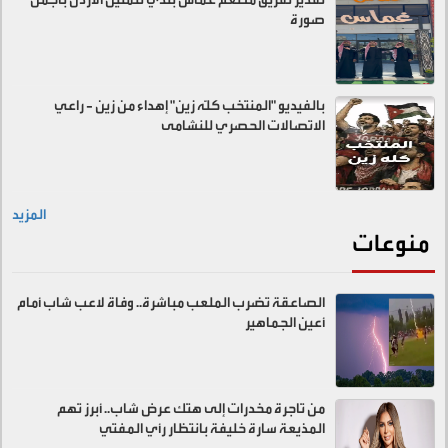
صورة
بالفيديو "المنتخب كلّه زين" إهداء من زين - راعي
الاتصالات الحصري للنشامى
المزيد
منوعات
الصاعقة تضرب الملعب مباشرة.. وفاة لاعب شاب أمام
أعين الجماهير
من تاجرة مخدرات إلى هتك عرض شاب.. أبرز تهم
المذيعة سارة خليفة بانتظار رأي المفتي