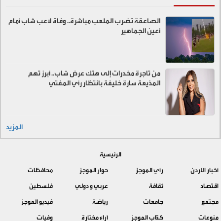
الصاعقة تضرب الملعب مباشرة.. وفاة لاعب شاب أمام
أعين الجماهير
من تاجرة مخدرات إلى هتك عرض شاب.. أبرز تهم
المذيعة سارة خليفة بانتظار رأي المفتي
المزيد
الرئيسية
أخبار الأردن
رأي الموجز
حوار الموجز
محافظات
اقتصاد
ثقافة
عربي و دولي
فلسطين
مجتمع
جامعات
رياضة
فيديو الموجز
منوعات
كتّاب الموجز
آراء مختارة
وفيات