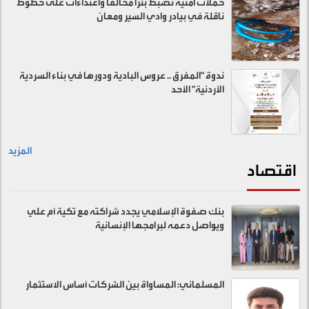
حملات امنية تضبط بئرا مخالفا واعتداءات على خطوط
ناقلة في بيادر وادي السير ومعان
ندوة "المفرق .. عروس البادية ودورها في بناء السردية
الأردنية" الأحد
المزيد
اقتصاد
بنك صفوة الإسلامي يجدد شراكته مع تكية أم علي
ويواصل دعمه لبرامجها الإنسانية
المسلماني: المساواة بين الشركات أساس الاستثمار