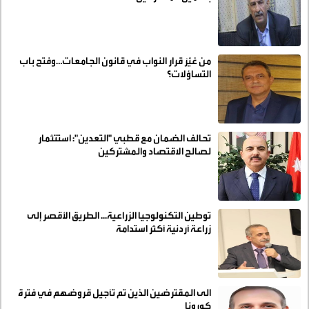
من غيَّرَ قرار النواب في قانون الجامعات…وفتح باب
التساؤلات؟
تحالف الضمان مع قطبي "التعدين": استتثمار
لصالح الاقتصاد والمشتركين
توطين التكنولوجيا الزراعية... الطريق الأقصر إلى
زراعة أردنية أكثر استدامة
الى المقترضين الذين تم تأجيل قروضهم في فترة
كورونا