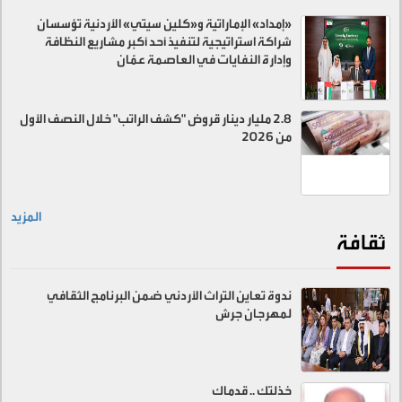
«إمداد» الإماراتية و«كلين سيتي» الأردنية تؤسسان
شراكة استراتيجية لتنفيذ أحد أكبر مشاريع النظافة
وإدارة النفايات في العاصمة عمّان
2.8 مليار دينار قروض "كشف الراتب" خلال النصف الأول
من 2026
المزيد
ثقافة
ندوة تعاين التراث الأردني ضمن البرنامج الثقافي
لمهرجان جرش
خذلتك .. قدماك