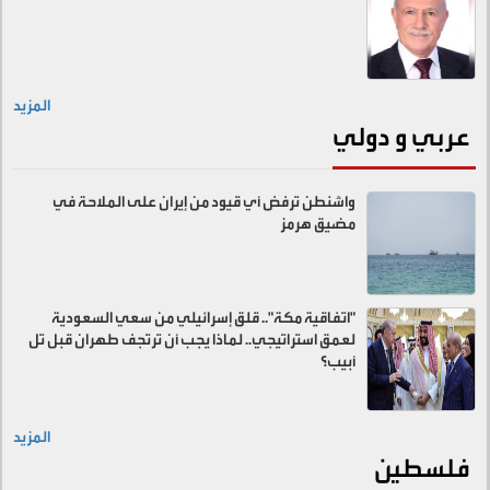
المزيد
عربي و دولي
واشنطن ترفض أي قيود من إيران على الملاحة في
مضيق هرمز
"اتفاقية مكة".. قلق إسرائيلي من سعي السعودية
لعمق استراتيجي.. لماذا يجب أن ترتجف طهران قبل تل
أبيب؟
المزيد
فلسطين