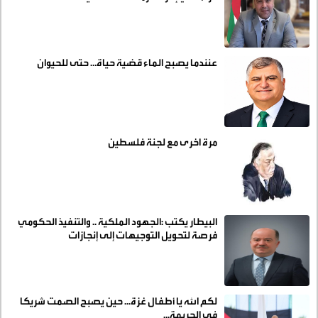
عنندما يصبح الماء قضية حياة… حتى للحيوان
مرة اخرى مع لجنة فلسطين
البيطار يكتب :الجهود الملكية .. والتنفيذ الحكومي
فرصة لتحويل التوجيهات إلى إنجازات
لكم الله يا أطفال غزة... حين يصبح الصمت شريكا
في الجريمة...