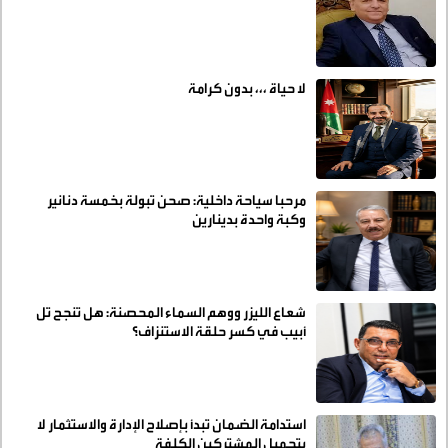
لا حياة ،،، بدون كرامة
مرحبا سياحة داخلية: صحن تبولة بخمسة دنانير
وكبة واحدة بدينارين
شعاع الليزر ووهم السماء المحصنة: هل تنجح تل
أبيب في كسر حلقة الاستنزاف؟
استدامة الضمان تبدأ بإصلاح الإدارة والاستثمار لا
بتحميل المشتركين الكلفة