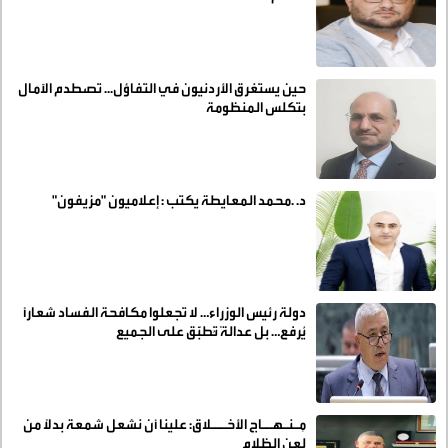
حين يستغرق الأردنيون في التفاؤل... تصطدم الآمال
بتكلس المنظومة
د. .محمد المعايطة يكتب : إعلاميون "مزيفون"
دولة رئيس الوزراء… لا تجعلوا مكافحة الفساد شعارًا
يُرفع… بل عدالةً تُطبَّق على الجميع
مِـنـهــاج الأخـــلاق: علينا أن نشعل شمعة بدلاً من
لعن الظلام