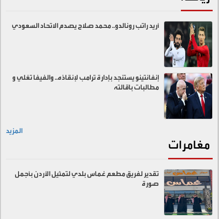
أريد راتب رونالدو.. محمد صلاح يصدم الاتحاد السعودي
إنفانتينو يستنجد بإدارة ترامب لإنقاذه.. والفيفا تغلي و
مطالبات باقالته
المزيد
مغامرات
تقدير لفريق مطعم غماس بلدي لتمثيل الأردن بأجمل
صورة