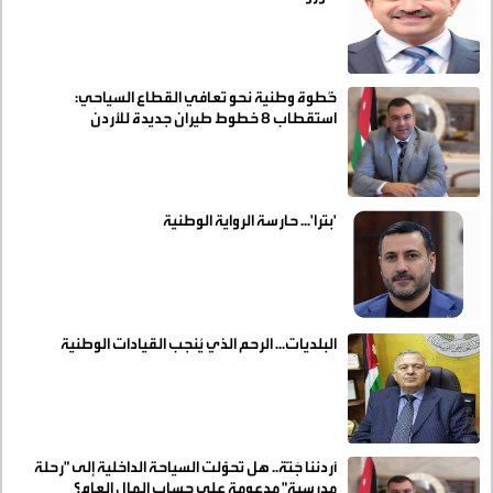
خُطوة وطنية نحو تعافي القطاع السياحي:
استقطاب 8 خطوط طيران جديدة للأردن
'بترا'... حارسة الرواية الوطنية
البلديات... الرحم الذي يُنجب القيادات الوطنية
أردننا جَنّة.. هل تحوّلت السياحة الداخلية إلى "رحلة
مدرسية" مدعومة على حساب المال العام؟