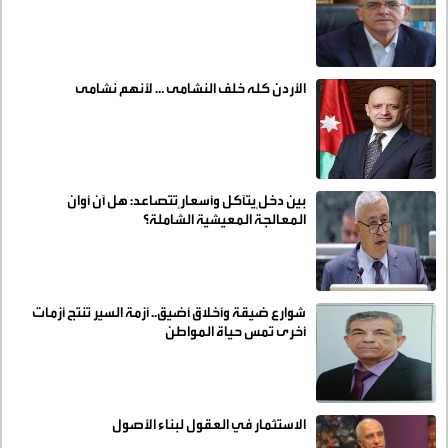
الأردن كله خلف النشامى … لأنهم نشامى
بين دخلٍ يتآكل وأسعارٍ تتصاعد: هل آن أوان
المعالجة المعيشية الشاملة؟
شوارع ضيقة وأخلاق أضيق.. أزمة السير تنتج أزمات
أخرى تمس حياة المواطن
الاستثمار في العقول لبناء الأصول